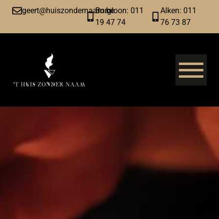
geert@huiszondernaam.be
Borgloon: 011
Alken: 011
19 47 74
76 73 87