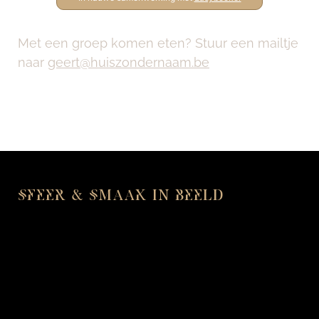
Met een groep komen eten? Stuur een mailtje
naar
geert@huiszondernaam.be
SFEER & SMAAK IN BEELD