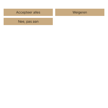
Accepteer alles
Weigeren
LEES MEER REVIEWS
Nee, pas aan