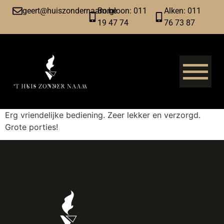
geert@huiszondernaam.be
Borgloon: 011
Alken: 011
19 47 74
76 73 87
Erg vriendelijke bediening. Zeer lekker en verzorgd.
Grote porties!